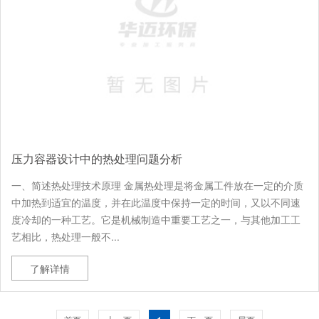
压力容器设计中的热处理问题分析
一、简述热处理技术原理 金属热处理是将金属工件放在一定的介质
中加热到适宜的温度，并在此温度中保持一定的时间，又以不同速
度冷却的一种工艺。它是机械制造中重要工艺之一，与其他加工工
艺相比，热处理一般不...
了解详情